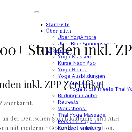
Startseite
Über mich
Über YogAmore
00+ Stunden inkl. ZPP
Über Bine Sonnenschein
Angebote
Yoga Klassen
Kurse Nach §20
Yoga Beats
Yoga Ausbildungen
den inkl. ZPP Zertifikat
Ausbildungen
Yoga Nidra meets Thai Y
Bildungsurlaube
Retreats
& anerkannt.
Workshops
Thai Yoga Massage
 an der Deutschen Sportakademie (und ALH
Personal Yoga 1:1
ssen mit moderner Gesundheitsprävention.
Konzeptionierung