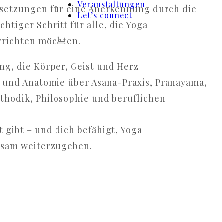
Veranstaltungen
ussetzungen für eine Anerkennung durch die
Let’s connect
chtiger Schritt für alle, die Yoga
errichten möchten.
ng, die Körper, Geist und Herz
 und Anatomie über Asana-Praxis, Pranayama,
ethodik, Philosophie und beruflichen
t gibt – und dich befähigt, Yoga
ksam weiterzugeben.