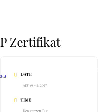
 Zertifikat
EN
DE
DATE
oga
Apr 19 – 21 2027
TIME
Den ganzen Tag